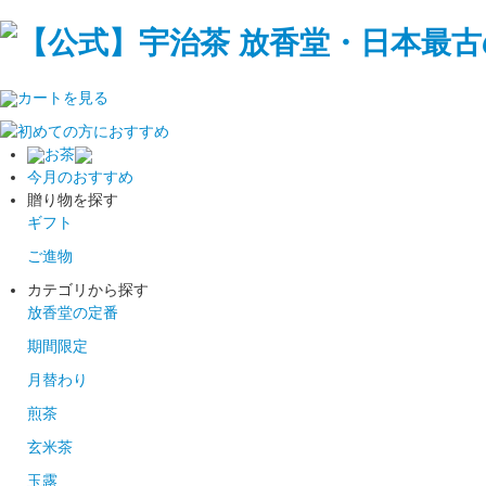
カートを見る
お茶
今月のおすすめ
贈り物を探す
ギフト
ご進物
カテゴリから探す
放香堂の定番
期間限定
月替わり
煎茶
玄米茶
玉露