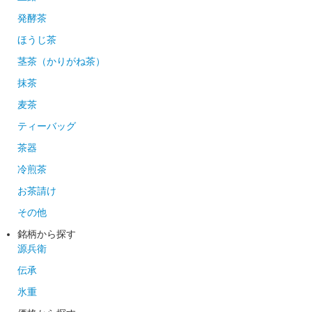
発酵茶
ほうじ茶
茎茶（かりがね茶）
抹茶
麦茶
ティーバッグ
茶器
冷煎茶
お茶請け
その他
銘柄から探す
源兵衛
伝承
氷重