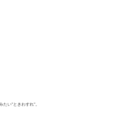
たい"ときわすれ"。